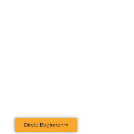
persoonlijke
boodschap van onze
chocolatier
Uniek
magazine
over genieten
en chocolade
Tijd- en locatie onafhankelijk
,
bekijk het als het jou uitkomt
Uitstekend
geschenkidee
voor
Chocoladeliefhebbers
Direct Beginnen