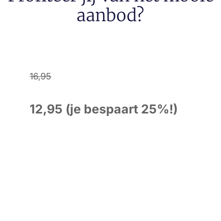
aanbod?
16,95
12,95 (je bespaart 25%!)
Ontdek de optimale
chocoladebeleving
:
inspirerend
magazine met een