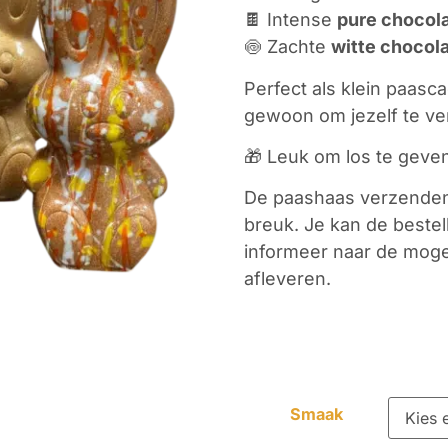
🍫 Intense
pure chocol
🍥 Zachte
witte chocol
Perfect als klein paasca
gewoon om jezelf te v
🎁 Leuk om los te geve
De paashaas verzenden 
breuk. Je kan de bestel
informeer naar de mogel
afleveren.
Smaak