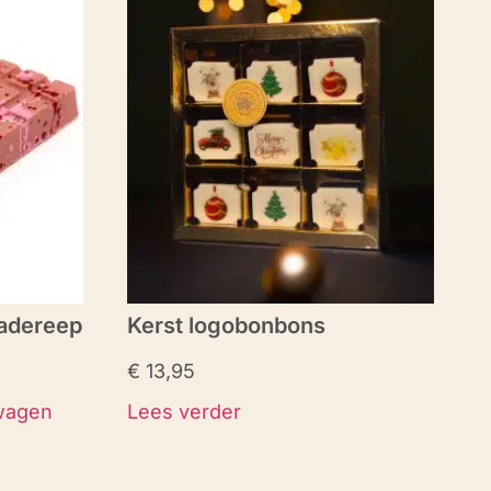
adereep
Kerst logobonbons
€
13,95
wagen
Lees verder