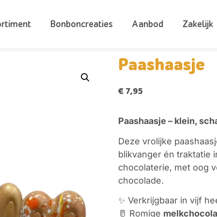
ortiment
Bonboncreaties
Aanbod
Zakelijk
Paashaasje
€
7,95
Paashaasje – klein, sch
Deze vrolijke paashaas
blikvanger én traktatie
chocolaterie, met oog v
chocolade.
✨ Verkrijgbaar in vijf h
🥛 Romige
melkchocol