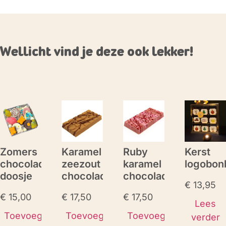
Wellicht vind je deze ook lekker!
Zomers
Karamel
Ruby
Kerst
chocolade
zeezout
karamel
logobon
doosje
chocoladereep
chocoladereep
€
13,95
€
15,00
€
17,50
€
17,50
Lees
Toevoegen
Toevoegen
Toevoegen
verder